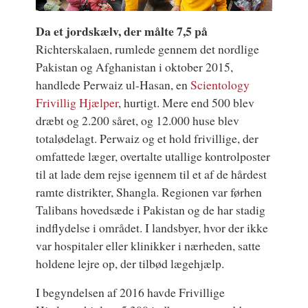
Da et jordskælv, der målte 7,5 på
Richterskalaen, rumlede gennem det nordlige
Pakistan og Afghanistan i oktober 2015,
handlede Perwaiz ul-Hasan, en
Scientology
Frivillig Hjælper
, hurtigt. Mere end 500 blev
dræbt og 2.200 såret, og 12.000 huse blev
totalødelagt.
Perwaiz og et hold frivillige, der
omfattede læger, overtalte utallige kontrolposter
til at lade dem rejse igennem til et af de hårdest
ramte distrikter, Shangla. Regionen var førhen
Talibans hovedsæde i Pakistan og de har stadig
indflydelse i området. I landsbyer, hvor der ikke
var hospitaler eller klinikker i nærheden, satte
holdene lejre op, der tilbød lægehjælp.
I begyndelsen af 2016 havde Frivillige