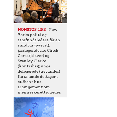
New
NONSTOP LIFE
Yorks politi og
samfundsledere får en
rundtur (øverst);
jazzlegenderne Chick
Corea (klaver) og
Stanley Clarke
(kontrabas); unge
delegerede (herunder)
fra 41 lande deltager i
et åbent hus-
arrangement om
menneskerettigheder.