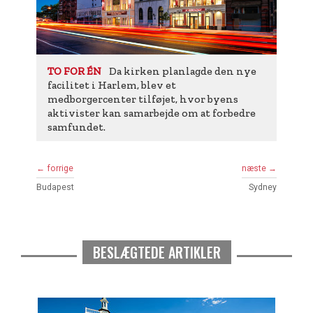
Da kirken planlagde den nye
TO FOR ÉN
facilitet i Harlem, blev et
medborgercenter tilføjet, hvor byens
aktivister kan samarbejde om at forbedre
samfundet.
← forrige
næste →
Budapest
Sydney
BESLÆGTEDE ARTIKLER