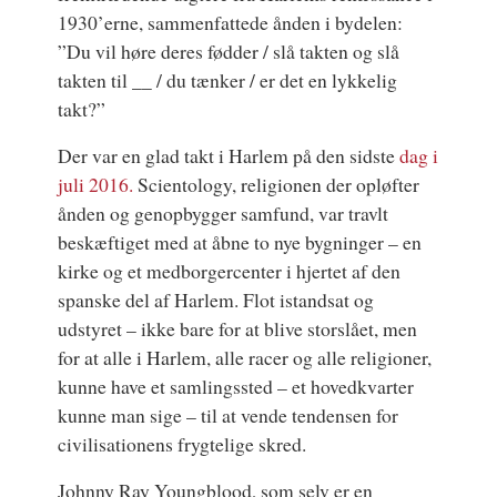
1930’erne, sammenfattede ånden i bydelen:
”Du vil høre deres fødder / slå takten og slå
takten til __ / du tænker / er det en lykkelig
takt?”
Der var en glad takt i Harlem på den sidste
dag i
juli 2016.
Scientology, religionen der opløfter
ånden og genopbygger samfund, var travlt
beskæftiget med at åbne to nye bygninger – en
kirke og et medborgercenter i hjertet af den
spanske del af Harlem. Flot istandsat og
udstyret – ikke bare for at blive storslået, men
for at alle i Harlem, alle racer og alle religioner,
kunne have et samlingssted – et hovedkvarter
kunne man sige – til at vende tendensen for
civilisationens frygtelige skred.
Johnny Ray Youngblood, som selv er en